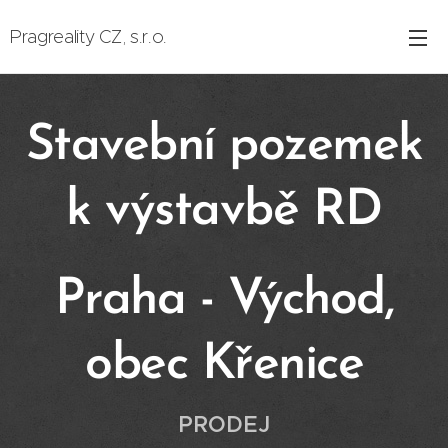
Pragreality CZ, s.r.o.
Stavební pozemek
k výstavbě RD
Praha - Východ,
obec Křenice
PRODEJ