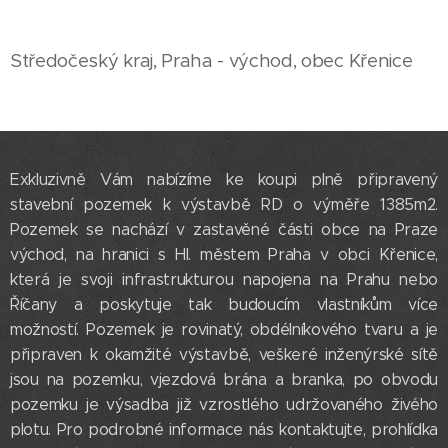
Středočeský kraj, Praha - východ, obec Křenice
Exkluzivně Vám nabízíme ke koupi plně připravený
stavební pozemek k výstavbě RD o výměře 1385m2.
Pozemek se nachází v zastavěné části obce na Praze
východ, na hranici s Hl. městem Praha v obci Křenice,
která je svoji infrastrukturou napojena na Prahu nebo
Říčany a poskytuje tak budoucím vlastníkům více
možností. Pozemek je rovinatý, obdélníkového tvaru a je
připraven k okamžité výstavbě, veškeré inženýrské sítě
jsou na pozemku, vjezdová brána a branka, po obvodu
pozemku je výsadba již vzrostlého udržovaného živého
plotu. Pro podrobné informace nás kontaktujte, prohlídka